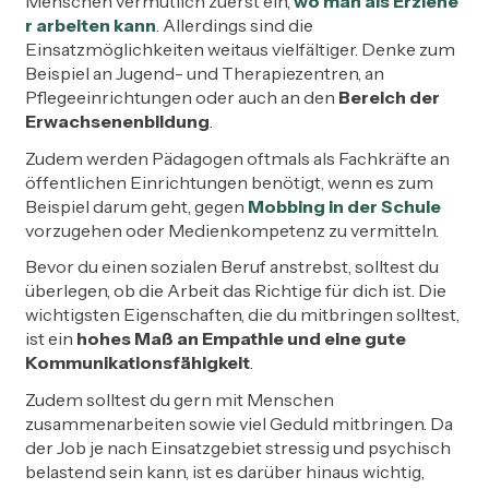
Menschen vermutlich zuerst ein,
wo man als Erziehe
r arbeiten kann
. Allerdings sind die
Einsatzmöglichkeiten weitaus vielfältiger. Denke zum
Beispiel an Jugend- und Therapiezentren, an
Pflegeeinrichtungen oder auch an den
Bereich der
Erwachsenenbildung
.
Zudem werden Pädagogen oftmals als Fachkräfte an
öffentlichen Einrichtungen benötigt, wenn es zum
Beispiel darum geht, gegen
Mobbing in der Schule
vorzugehen oder Medienkompetenz zu vermitteln.
Bevor du einen sozialen Beruf anstrebst, solltest du
überlegen, ob die Arbeit das Richtige für dich ist. Die
wichtigsten Eigenschaften, die du mitbringen solltest,
ist ein
hohes Maß an Empathie und eine gute
Kommunikationsfähigkeit
.
Zudem solltest du gern mit Menschen
zusammenarbeiten sowie viel Geduld mitbringen. Da
der Job je nach Einsatzgebiet stressig und psychisch
belastend sein kann, ist es darüber hinaus wichtig,