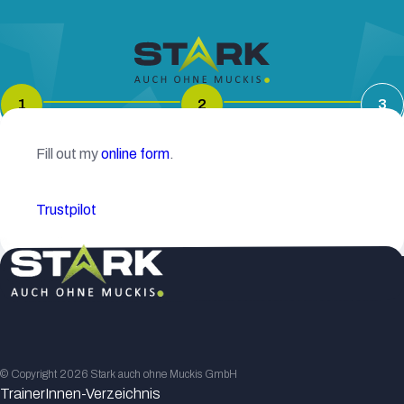
1
2
3
Fill out my
online form
.
Trustpilot
© Copyright
2026
Stark auch ohne Muckis GmbH
TrainerInnen-Verzeichnis